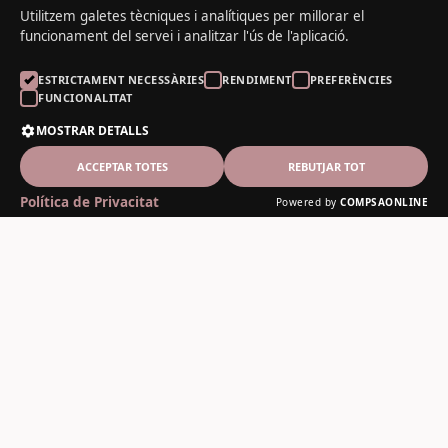
Utilitzem galetes tècniques i analítiques per millorar el
funcionament del servei i analitzar l'ús de l'aplicació.
ESTRICTAMENT NECESSÀRIES
RENDIMENT
PREFERÈNCIES
FUNCIONALITAT
MOSTRAR DETALLS
ACCEPTAR TOTES
REBUTJAR TOT
Política de Privacitat
Powered by
COMPSAONLINE
El Noguer del Padrí
Fusteria artesanal des de 1978
Contacte
C-13, 12