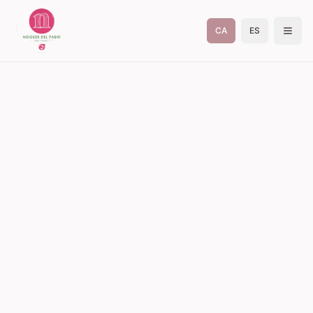
CA
ES