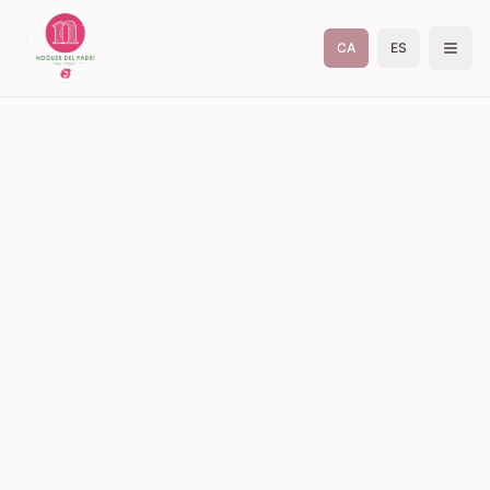
CA
ES