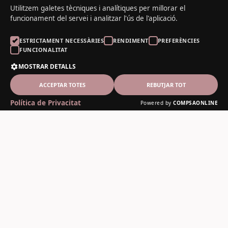
Utilitzem galetes tècniques i analítiques per millorar el
funcionament del servei i analitzar l'ús de l'aplicació.
ESTRICTAMENT NECESSÀRIES
RENDIMENT
PREFERÈNCIES
FUNCIONALITAT
MOSTRAR DETALLS
ACCEPTAR TOTES
REBUTJAR TOT
Política de Privacitat
Powered by
COMPSAONLINE
El Noguer del Padrí
Fusteria artesanal des de 1978
Contacte
C-13, 12