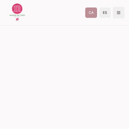
CA
ES