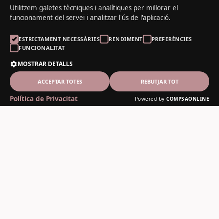
Utilitzem galetes tècniques i analítiques per millorar el
funcionament del servei i analitzar l'ús de l'aplicació.
ESTRICTAMENT NECESSÀRIES
RENDIMENT
PREFERÈNCIES
FUNCIONALITAT
MOSTRAR DETALLS
ACCEPTAR TOTES
REBUTJAR TOT
Política de Privacitat
Powered by
COMPSAONLINE
El Noguer del Padrí
Fusteria artesanal des de 1978
Contacte
C-13, 12