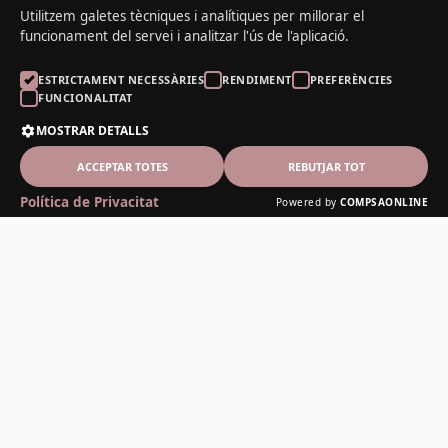
Utilitzem galetes tècniques i analítiques per millorar el
funcionament del servei i analitzar l'ús de l'aplicació.
ESTRICTAMENT NECESSÀRIES
RENDIMENT
PREFERÈNCIES
FUNCIONALITAT
MOSTRAR DETALLS
ACCEPTAR TOTES
REBUTJAR TOT
Política de Privacitat
Powered by
COMPSAONLINE
El Noguer del Padrí
Fusteria artesanal des de 1978
Contacte
C-13, 12