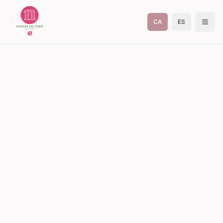
CA
ES