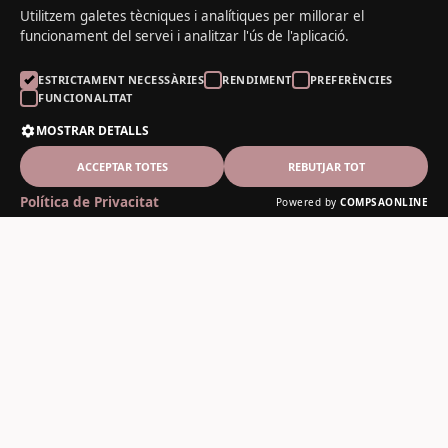
Utilitzem galetes tècniques i analítiques per millorar el
funcionament del servei i analitzar l'ús de l'aplicació.
ESTRICTAMENT NECESSÀRIES
RENDIMENT
PREFERÈNCIES
FUNCIONALITAT
MOSTRAR DETALLS
ACCEPTAR TOTES
REBUTJAR TOT
Política de Privacitat
Powered by
COMPSAONLINE
El Noguer del Padrí
Fusteria artesanal des de 1978
Contacte
C-13, 12