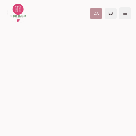
CA
ES