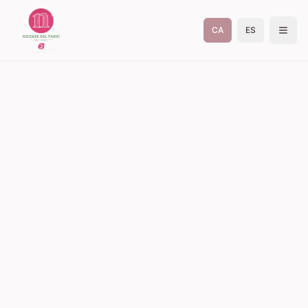
CA
ES