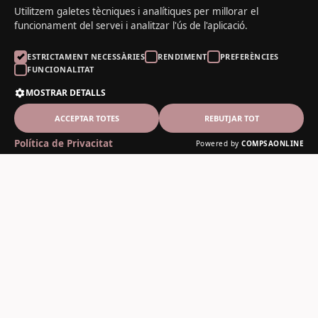
Utilitzem galetes tècniques i analítiques per millorar el
funcionament del servei i analitzar l'ús de l'aplicació.
ESTRICTAMENT NECESSÀRIES
RENDIMENT
PREFERÈNCIES
FUNCIONALITAT
MOSTRAR DETALLS
ACCEPTAR TOTES
REBUTJAR TOT
Política de Privacitat
Powered by
COMPSAONLINE
El Noguer del Padrí
Fusteria artesanal des de 1978
Contacte
C-13, 12