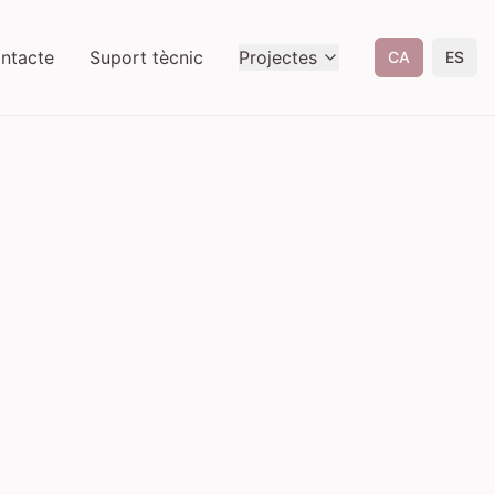
ntacte
Suport tècnic
Projectes
CA
ES