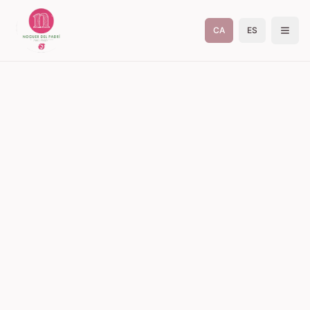
CA
ES