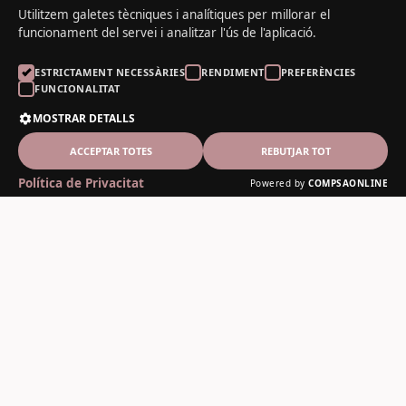
Utilitzem galetes tècniques i analítiques per millorar el
funcionament del servei i analitzar l'ús de l'aplicació.
ESTRICTAMENT NECESSÀRIES
RENDIMENT
PREFERÈNCIES
FUNCIONALITAT
MOSTRAR DETALLS
ACCEPTAR TOTES
REBUTJAR TOT
Política de Privacitat
Powered by
COMPSAONLINE
El Noguer del Padrí
Fusteria artesanal des de 1978
Contacte
C-13, 12