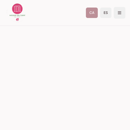
CA
ES