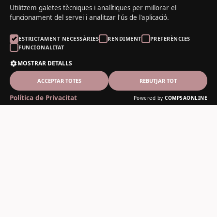
Utilitzem galetes tècniques i analítiques per millorar el
funcionament del servei i analitzar l'ús de l'aplicació.
ESTRICTAMENT NECESSÀRIES
RENDIMENT
PREFERÈNCIES
FUNCIONALITAT
MOSTRAR DETALLS
ACCEPTAR TOTES
REBUTJAR TOT
Política de Privacitat
Powered by
COMPSAONLINE
El Noguer del Padrí
Fusteria artesanal des de 1978
Contacte
C-13, 12