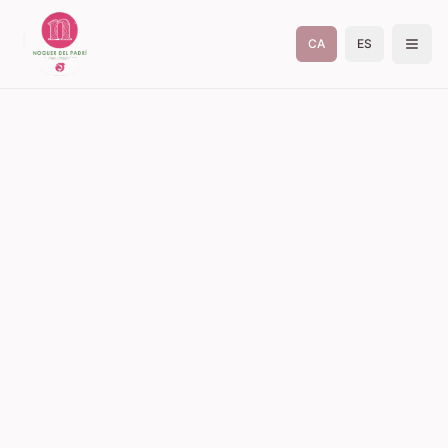
CA
ES