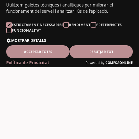
Utilitzem galetes tècniques i analítiques per millorar el
funcionament del servei i analitzar l'ús de l'aplicació.
ESTRICTAMENT NECESSÀRIES
RENDIMENT
PREFERÈNCIES
FUNCIONALITAT
MOSTRAR DETALLS
ACCEPTAR TOTES
REBUTJAR TOT
Política de Privacitat
Powered by
COMPSAONLINE
El Noguer del Padrí
Fusteria artesanal des de 1978
Contacte
C-13, 12