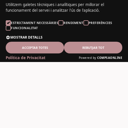
Utilitzem galetes tècniques i analítiques per millorar el
funcionament del servei i analitzar l'ús de l'aplicació.
ESTRICTAMENT NECESSÀRIES
RENDIMENT
PREFERÈNCIES
FUNCIONALITAT
MOSTRAR DETALLS
ACCEPTAR TOTES
REBUTJAR TOT
Política de Privacitat
Powered by
COMPSAONLINE
El Noguer del Padrí
Fusteria artesanal des de 1978
Contacte
C-13, 12