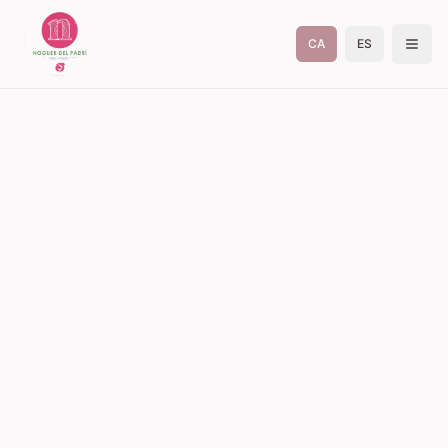
CA
ES