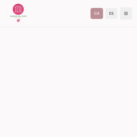
CA
ES