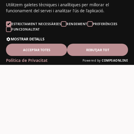
Utilitzem galetes tècniques i analítiques per millorar el
funcionament del servei i analitzar l'ús de l'aplicació.
ESTRICTAMENT NECESSÀRIES
RENDIMENT
PREFERÈNCIES
FUNCIONALITAT
MOSTRAR DETALLS
ACCEPTAR TOTES
REBUTJAR TOT
Política de Privacitat
Powered by
COMPSAONLINE
El Noguer del Padrí
Fusteria artesanal des de 1978
Contacte
C-13, 12