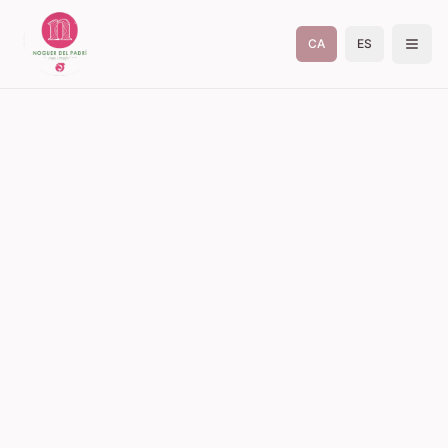
CA
ES