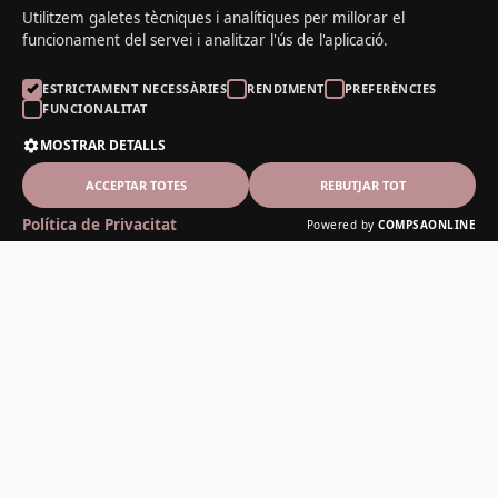
Utilitzem galetes tècniques i analítiques per millorar el
funcionament del servei i analitzar l'ús de l'aplicació.
ESTRICTAMENT NECESSÀRIES
RENDIMENT
PREFERÈNCIES
FUNCIONALITAT
MOSTRAR DETALLS
ACCEPTAR TOTES
REBUTJAR TOT
Política de Privacitat
Powered by
COMPSAONLINE
El Noguer del Padrí
Fusteria artesanal des de 1978
Contacte
C-13, 12