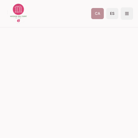
CA
ES