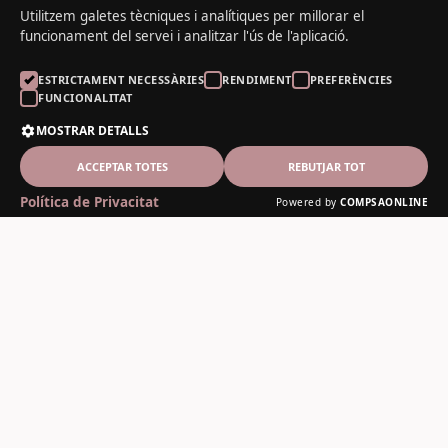
Utilitzem galetes tècniques i analítiques per millorar el
funcionament del servei i analitzar l'ús de l'aplicació.
ESTRICTAMENT NECESSÀRIES
RENDIMENT
PREFERÈNCIES
FUNCIONALITAT
MOSTRAR DETALLS
ACCEPTAR TOTES
REBUTJAR TOT
Política de Privacitat
Powered by
COMPSAONLINE
El Noguer del Padrí
Fusteria artesanal des de 1978
Contacte
C-13, 12