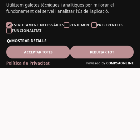
Utilitzem galetes tècniques i analítiques per millorar el
funcionament del servei i analitzar l'ús de l'aplicació.
ESTRICTAMENT NECESSÀRIES
RENDIMENT
PREFERÈNCIES
FUNCIONALITAT
MOSTRAR DETALLS
ACCEPTAR TOTES
REBUTJAR TOT
Política de Privacitat
Powered by
COMPSAONLINE
El Noguer del Padrí
Fusteria artesanal des de 1978
Contacte
C-13, 12