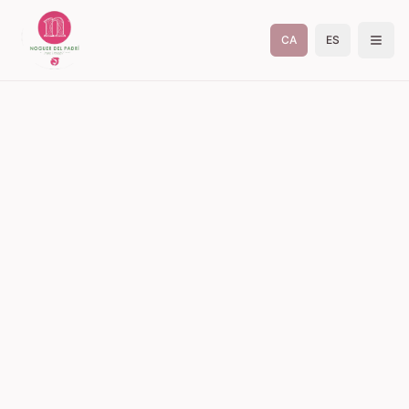
CA
ES