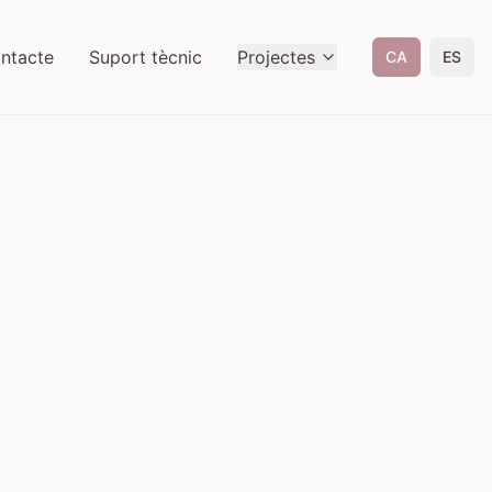
ntacte
Suport tècnic
Projectes
CA
ES