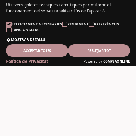
Utilitzem galetes tècniques i analítiques per millorar el
funcionament del servei i analitzar l'ús de l'aplicació.
ESTRICTAMENT NECESSÀRIES
RENDIMENT
PREFERÈNCIES
FUNCIONALITAT
MOSTRAR DETALLS
ACCEPTAR TOTES
REBUTJAR TOT
Política de Privacitat
Powered by
COMPSAONLINE
El Noguer del Padrí
Fusteria artesanal des de 1978
Contacte
C-13, 12