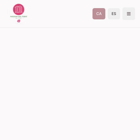
CA
ES